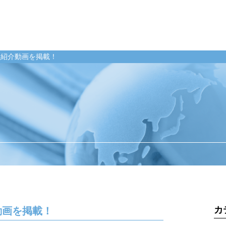
員紹介動画を掲載！
業のお客様
整備工場のお客様
企業情報
ンテナンス受託
整備業務提携
ご挨拶
momoCan
経営理念
ース
モビノワ
企業概要
メールマガジン
事業拠点（事務
メンテナンス
ナルネットの歩
カ
動画を掲載！
ネット
ESGの取り組み