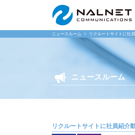
ニュースルーム
リクルートサイトに社
リース会社のお客様
一般企
ニュースルーム
自動車メンテナンス受託
自動車メ
(MJS)
(NMS)
自動車リース提携(LMS)
自動車リ
残価保証
車両買取
マイカーリースサポート
福祉車両
リクルートサイトに社員紹介
車両買取
なるほど