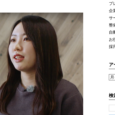
ドサービス
プ
企
サ
にも迅速に対応
整
自
CLOSE
お
採
ア
検