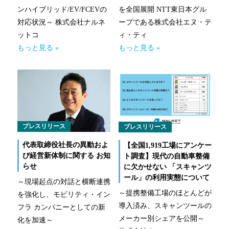
新技術にも迅速に対応
ンハイブリッド/EV/FCEVの
を全国展開 NTT東日本グル
対応状況～ 株式会社ナルネ
ープである株式会社エヌ・テ
整備工場のお客様
ットコ
ィ・ティ
もっと見る »
もっと見る »
整備業務提携
momoCan
モビノワ
メールマガジン
プレスリリース
プレスリリース
代表取締役社長の異動およ
【全国1,919工場にアンケー
企業情報
び経営新体制に関する お知
ト調査】現代の自動車整備
らせ
に欠かせない 「スキャンツ
ご挨拶
ール」の利用実態について
～現場起点の対話と横断連携
～提携整備工場のほとんどが
を強化し、モビリティ・イン
経営理念
導入済み、スキャンツールの
フラ カンパニーとしての新
メーカー別シェアを公開～
化を加速～
企業概要