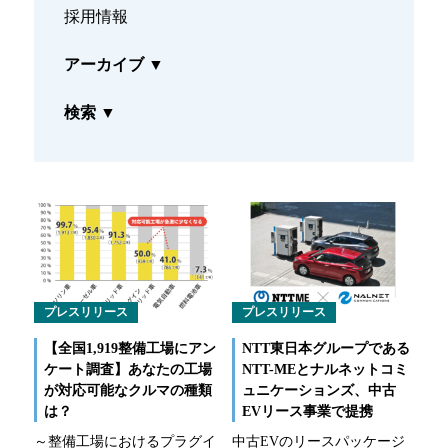
採用情報
なるほどネット
アーカイブ
▼
緊急ロードサービス
検索
▼
一般企業のお客様
自動車メンテナンス受託(NMS)
自動車リース
車両買取
福祉車両メンテナンス
プレスリリース
プレスリリース
【全国1,919整備工場にアン
NTT東日本グループである
なるほどネット
ケート調査】あなたの工場
NTT-MEとナルネットコミ
が対応可能なクルマの種類
ュニケーションズ、中古
緊急ロードサービス
は？
EVリース事業で提携
～整備工場におけるプラグイ
中古EVのリースパッケージ