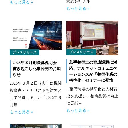
株式会社ナル
もっと見る »
もっと見る »
事業拠点（事務所一覧）
ナルネットの歩み
ESGの取り組み
プレスリリース
プレスリリース
IR情報
若手整備士の育成課題に対
2026年３月期決算説明会
採用情報
応、ナルネットコミュニケ
書き起こし記事公開のお知
ーションズが「整備作業の
らせ
標準化」セミナーに登壇
ニュースルーム
2026年６月２日（火）に機関
– 整備現場の標準化と人材育
投資家・アナリストを対象と
お問い合わせ
成を支援し、整備品質の向上
して開催しました「2026年３
に貢献 –
月期
もっと見る »
もっと見る »
CLOSE