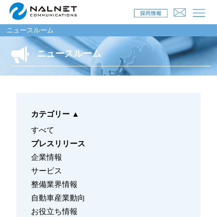
ニュースルーム
ニュースルーム
リース会社のお客様
自動車メンテナンス受託(MJS)
カテゴリー
▲
自動車リース提携(LMS)
すべて
残価保証
プレスリリース
企業情報
マイカーリースサポート
サービス
車両買取
整備業界情報
自動車産業動向
福祉車両メンテナンス
お役立ち情報