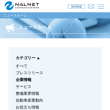
ニュースルーム
ニュースルーム
リース会社のお客様
自動車メンテナンス受託(MJS)
カテゴリー
▲
自動車リース提携(LMS)
すべて
残価保証
プレスリリース
企業情報
マイカーリースサポート
サービス
車両買取
整備業界情報
自動車産業動向
福祉車両メンテナンス
お役立ち情報