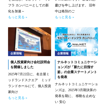
新技術にも迅速に対応
フラ カンパニーとしての新
慶びを申し上げます。 旧年
化を加速～
中は格別のご
整備工場のお客様
もっと見る »
もっと見る »
整備業務提携
momoCan
モビノワ
企業情報
企業情報
メールマガジン
個人投資家向け会社説明会
ナルネットコミュニケーシ
を開催しました
ョンズが「新たに目指す
企業情報
姿」の企業ステートメント
2025年7月22日に、名古屋ミ
を発表
ッドランドスクエア ミッド
ご挨拶
ナルネットコミュニケーショ
ランドホールにて、個人投資
ンズは、2025年3月期決算の
家向け
経営理念
発表を期に、 移動を止めな
もっと見る »
い 安心
企業概要