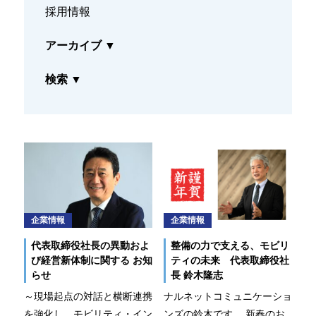
採用情報
なるほどネット
アーカイブ
▼
緊急ロードサービス
検索
▼
一般企業のお客様
自動車メンテナンス受託(NMS)
自動車リース
車両買取
福祉車両メンテナンス
企業情報
企業情報
代表取締役社長の異動およ
整備の力で支える、モビリ
なるほどネット
び経営新体制に関する お知
ティの未来 代表取締役社
らせ
長 鈴木隆志
緊急ロードサービス
～現場起点の対話と横断連携
ナルネットコミュニケーショ
を強化し、モビリティ・イン
ンズの鈴木です。 新春のお