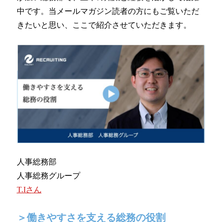
新技術にも迅速に対応
中です。当メールマガジン読者の方にもご覧いただ
きたいと思い、ここで紹介させていただきます。
整備工場のお客様
整備業務提携
momoCan
モビノワ
メールマガジン
企業情報
人事総務部
ご挨拶
人事総務グループ
T.Iさん
経営理念
＞
働きやすさを支える総務の役割
企業概要