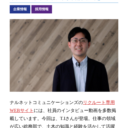
なるほどネット
企業情報
採用情報
緊急ロードサービス
一般企業のお客様
自動車メンテナンス受託(NMS)
自動車リース
車両買取
福祉車両メンテナンス
なるほどネット
ナルネットコミュニケーションズの
リクルート専用
WEBサイト
には、社員のインタビュー動画を多数掲
緊急ロードサービス
載しています。今回は、T.Iさんが登場。仕事の領域
が広い総務部で、土木の知識と経験を活かして活躍