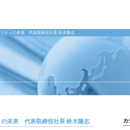
リティの未来 代表取締役社長 鈴木隆志
業のお客様
整備工場のお客様
企業情報
ンテナンス受託
整備業務提携
ご挨拶
momoCan
経営理念
ース
モビノワ
企業概要
メールマガジン
事業拠点（事務
メンテナンス
ナルネットの歩
カ
の未来 代表取締役社長 鈴木隆志
ネット
ESGの取り組み