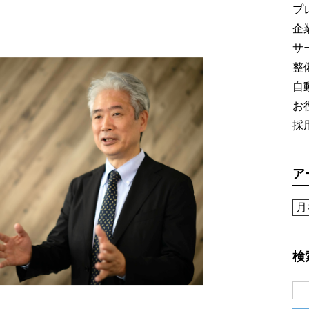
ドサービス
プ
企
サ
にも迅速に対応
整
自
CLOSE
お
採
ア
検