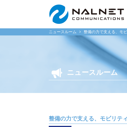
ニュースルーム
整備の力で支える、モビ
リース会社のお客様
一般企
ニュースルーム
自動車メンテナンス受託
自動車メ
(MJS)
(NMS)
自動車リース提携(LMS)
自動車リ
残価保証
車両買取
マイカーリースサポート
福祉車両
整備の力で支える、モビリティ
車両買取
なるほど