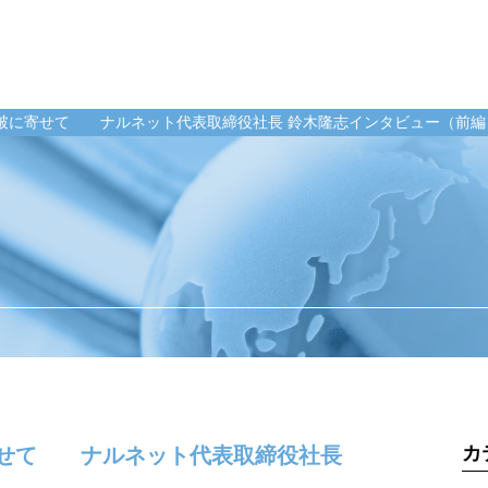
突破に寄せて ナルネット代表取締役社長 鈴木隆志インタビュー（前編
業のお客様
整備工場のお客様
企業情報
ンテナンス受託
整備業務提携
ご挨拶
momoCan
経営理念
ース
モビノワ
企業概要
メールマガジン
事業拠点（事務
メンテナンス
ナルネットの歩
カ
寄せて ナルネット代表取締役社長
ネット
ESGの取り組み