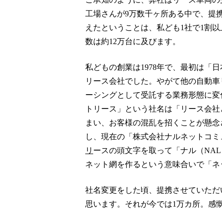
工場さんが9万数千ヶ所ある中で、提
えたということは、私ども1社で1割
数は約12万台に及びます。
私どもの創業は1978年で、最初は「
リース会社でした。やがて他の自動車
ーシングとして受託する業務形態に変
トリース」という社名は「リース会社
まい、お客様の混乱を招くことが懸念さ
し、現在の「株式会社ナルネットコミ
リ
ースの頭文字を取って「ナル（NA
ネット網を作るという意味合いで「ネ
社名変更をした頃、提携させていただ
思います。それが今では1万カ所。感