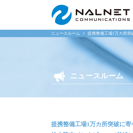
ニュースルーム
提携整備工場1万カ所
リース会社のお客様
一般企
ニュースルーム
自動車メンテナンス受託
自動車メ
(MJS)
(NMS)
自動車リース提携(LMS)
自動車リ
残価保証
車両買取
マイカーリースサポート
福祉車両
提携整備工場1万カ所突破に
車両買取
なるほど