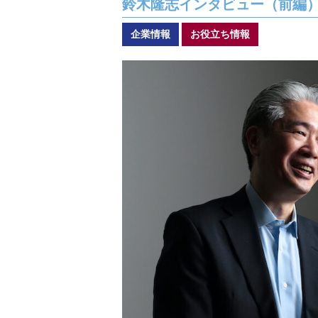
鈴木隆志インタビュー（前編
福祉車両メンテナンス
緊急ロー
なるほどネット
企業情報
お役立ち情報
新技術
緊急ロードサービス