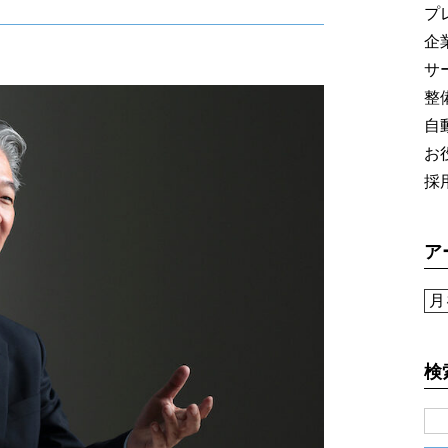
）
ドサービス
プ
企
サ
にも迅速に対応
整
自
CLOSE
お
採
ア
検