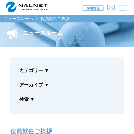
ニュースルーム
役員就任ご挨拶
ニュースルーム
リース会社のお客様
自動車メンテナンス受託(MJS)
カテゴリー
▼
自動車リース提携(LMS)
残価保証
アーカイブ
▼
マイカーリースサポート
検索
▼
車両買取
福祉車両メンテナンス
役員就任ご挨拶