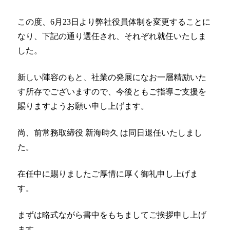
新技術にも迅速に対応
この度、6月23日より弊社役員体制を変更することに
整備工場のお客様
なり、下記の通り選任され、それぞれ就任いたしま
した。
整備業務提携
新しい陣容のもと、社業の発展になお一層精励いた
momoCan
す所存でございますので、今後ともご指導ご支援を
モビノワ
賜りますようお願い申し上げます。
メールマガジン
尚、前常務取締役 新海時久 は同日退任いたしまし
た。
企業情報
在任中に賜りましたご厚情に厚く御礼申し上げま
ご挨拶
す。
経営理念
まずは略式ながら書中をもちましてご挨拶申し上げ
企業概要
ます。