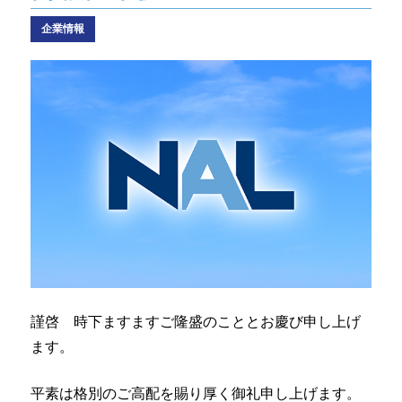
なるほどネット
企業情報
緊急ロードサービス
一般企業のお客様
自動車メンテナンス受託(NMS)
自動車リース
車両買取
福祉車両メンテナンス
なるほどネット
謹啓 時下ますますご隆盛のこととお慶び申し上げ
ます。
緊急ロードサービス
平素は格別のご高配を賜り厚く御礼申し上げます。