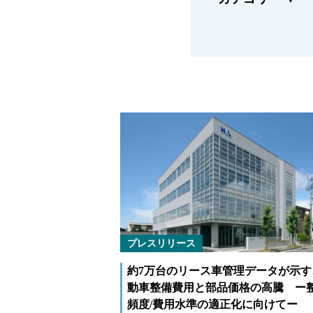
福祉車両メンテナンス
緊急ロー
なるほどネット
新技術
緊急ロードサービス
プレスリリース
約7万台のリース車管理データが示す
動⾞整備費⽤と部品価格の⾼騰 ー
頻度/費用水準の適正化に向けてー