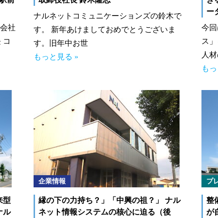
ー
ナルネットコミュニケーションズの鈴木で
式会社
今回
す。 新年あけましておめでとうございま
 コ
ス」
す。旧年中お世
人材
もっと見る »
もっ
企業情報
プ
来型
縁の下の力持ち？」「中興の祖？」 ナル
整
ナル
ネット情報システムの核心に迫る（後
が