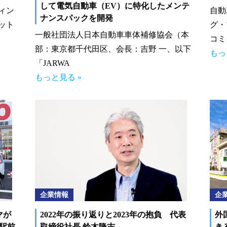
して電気⾃動⾞（EV）に特化したメンテ
ィン
自動
ナンスパックを開発
ット
グ・
一般社団法人日本自動車車体補修協会（本
コミ
部：東京都千代田区、会長：吉野 一、以下
もっ
「JARWA
もっと見る »
企業情報
企
マが
2022年の振り返りと2023年の抱負 代表
外
駅前
取締役社長 鈴木隆志
き