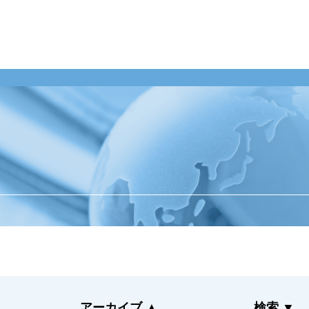
業のお客様
整備工場のお客様
企業情報
ンテナンス受託
整備業務提携
ご挨拶
momoCan
経営理念
ース
モビノワ
企業概要
メールマガジン
事業拠点（事務
メンテナンス
ナルネットの歩
ネット
ESGの取り組み
アーカイブ
▲
検索
▼