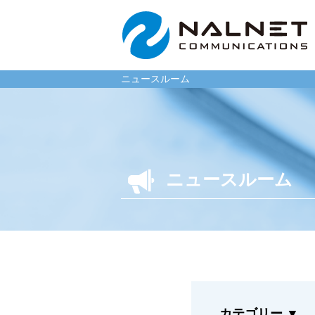
ニュースルーム
リース会社のお客様
一般企
ニュースルーム
自動車メンテナンス受託
自動車メ
(MJS)
(NMS)
自動車リース提携(LMS)
自動車リ
残価保証
車両買取
マイカーリースサポート
福祉車両
車両買取
なるほど
カテゴリー
▼