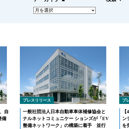
ドサービス
にも迅速に対応
CLOSE
プレスリリース
プ
、⾃
⼀般社団法⼈⽇本⾃動⾞⾞体補修協会と
【
整備
ナルネットコミュニケー ションズが「EV
ン
整備ネットワーク」の構築に着⼿ 並⾏
を