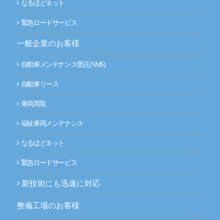
なるほどネット
事業拠点（事務所一覧）
緊急ロードサービス
ナルネットの歩み
一般企業のお客様
ESGの取り組み
自動車メンテナンス受託(NMS)
自動車リース
IR情報
車両買取
採用情報
福祉車両メンテナンス
ニュースルーム
なるほどネット
緊急ロードサービス
お問い合わせ
新技術にも迅速に対応
CLOSE
整備工場のお客様