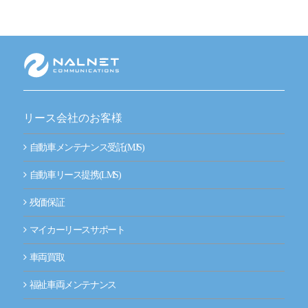
新技術にも迅速に対応
整備工場のお客様
整備業務提携
momoCan
リース会社のお客様
モビノワ
自動車メンテナンス受託(MJS)
メールマガジン
自動車リース提携(LMS)
残価保証
企業情報
マイカーリースサポート
ご挨拶
車両買取
経営理念
福祉車両メンテナンス
企業概要