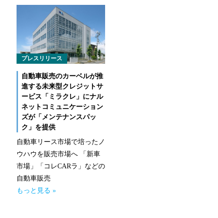
なるほどネット
緊急ロードサービス
一般企業のお客様
プレスリリース
自動車販売のカーベルが推
自動車メンテナンス受託(NMS)
進する未来型クレジットサ
ービス「ミラクレ」にナル
自動車リース
ネットコミュニケーション
ズが「メンテナンスパッ
車両買取
ク」を提供
自動車リース市場で培ったノ
福祉車両メンテナンス
ウハウを販売市場へ 「新車
市場」「コレCARラ」などの
なるほどネット
自動車販売
もっと見る »
緊急ロードサービス