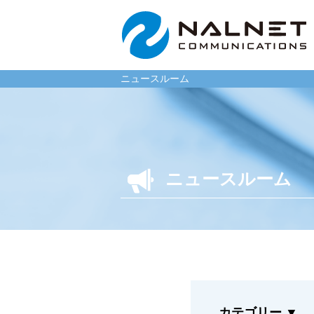
ニュースルーム
リース会社のお客様
一般企
ニュースルーム
自動車メンテナンス受託
自動車メ
(MJS)
(NMS)
自動車リース提携(LMS)
自動車リ
残価保証
車両買取
マイカーリースサポート
福祉車両
車両買取
なるほど
カテゴリー
▼