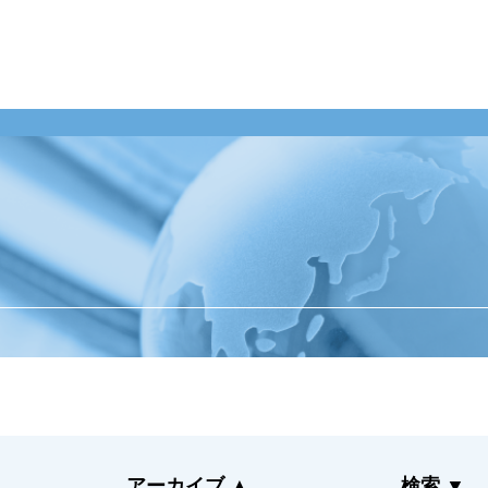
業のお客様
整備工場のお客様
企業情報
ンテナンス受託
整備業務提携
ご挨拶
momoCan
経営理念
ース
モビノワ
企業概要
メールマガジン
事業拠点（事務
メンテナンス
ナルネットの歩
ネット
ESGの取り組み
アーカイブ
▲
検索
▼