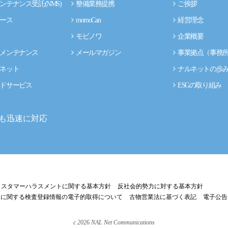
ンテナンス受託(NMS)
整備業務提携
ご挨拶
ース
momoCan
経営理念
モビノワ
企業概要
メンテナンス
メールマガジン
事業拠点（事務
ネット
ナルネットの歩
ドサービス
ESGの取り組み
も迅速に対応
カスタマーハラスメントに関する基本方針
反社会的勢力に対する基本方針
両に関する検査登録情報の電子的取得について
古物営業法に基づく表記
電子公告
c
2026
NAL Net Communications