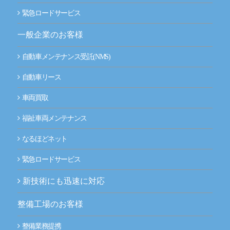
緊急ロードサービス
事業拠点（事務所一覧）
一般企業のお客様
ナルネットの歩み
自動車メンテナンス受託(NMS)
ESGの取り組み
自動車リース
IR情報
車両買取
福祉車両メンテナンス
採用情報
なるほどネット
ニュースルーム
緊急ロードサービス
お問い合わせ
新技術にも迅速に対応
整備工場のお客様
CLOSE
整備業務提携