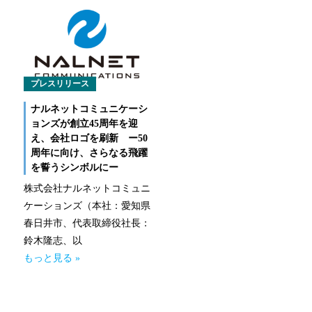
なるほどネット
緊急ロードサービス
一般企業のお客様
プレスリリース
ナルネットコミュニケーシ
自動車メンテナンス受託(NMS)
ョンズが創立45周年を迎
え、会社ロゴを刷新 ー50
自動車リース
周年に向け、さらなる飛躍
を誓うシンボルにー
車両買取
株式会社ナルネットコミュニ
ケーションズ（本社：愛知県
福祉車両メンテナンス
春日井市、代表取締役社長：
鈴木隆志、以
なるほどネット
もっと見る »
緊急ロードサービス