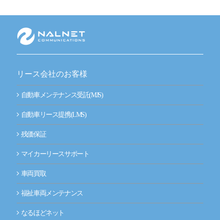
新技術にも迅速に対応
整備工場のお客様
整備業務提携
リース会社のお客様
momoCan
自動車メンテナンス受託(MJS)
モビノワ
自動車リース提携(LMS)
メールマガジン
残価保証
企業情報
マイカーリースサポート
ご挨拶
車両買取
経営理念
福祉車両メンテナンス
なるほどネット
企業概要