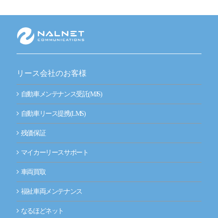
新技術にも迅速に対応
整備工場のお客様
整備業務提携
リース会社のお客様
momoCan
自動車メンテナンス受託(MJS)
モビノワ
自動車リース提携(LMS)
メールマガジン
残価保証
企業情報
マイカーリースサポート
ご挨拶
車両買取
経営理念
福祉車両メンテナンス
なるほどネット
企業概要