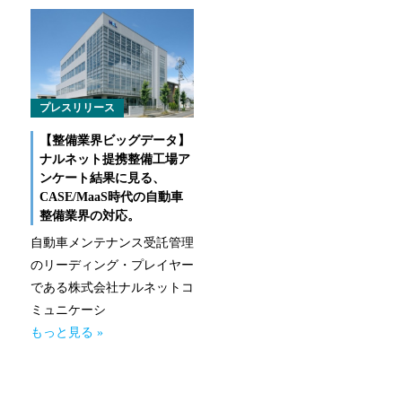
なるほどネット
緊急ロードサービス
一般企業のお客様
プレスリリース
【整備業界ビッグデータ】
自動車メンテナンス受託(NMS)
ナルネット提携整備工場ア
ンケート結果に見る、
自動車リース
CASE/MaaS時代の自動車
整備業界の対応。
車両買取
自動車メンテナンス受託管理
のリーディング・プレイヤー
福祉車両メンテナンス
である株式会社ナルネットコ
ミュニケーシ
なるほどネット
もっと見る »
緊急ロードサービス