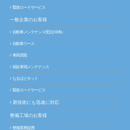
緊急ロードサービス
事業拠点（事務所一覧）
一般企業のお客様
ナルネットの歩み
自動車メンテナンス受託(NMS)
ESGの取り組み
自動車リース
IR情報
車両買取
福祉車両メンテナンス
採用情報
なるほどネット
ニュースルーム
緊急ロードサービス
お問い合わせ
新技術にも迅速に対応
整備工場のお客様
CLOSE
整備業務提携