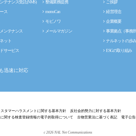
ンテナンス受託(NMS)
整備業務提携
ご挨拶
ース
momoCan
経営理念
モビノワ
企業概要
メンテナンス
メールマガジン
事業拠点（事務
ネット
ナルネットの歩
ドサービス
ESGの取り組み
も迅速に対応
カスタマーハラスメントに関する基本方針
反社会的勢力に対する基本方針
両に関する検査登録情報の電子的取得について
古物営業法に基づく表記
電子公告
c
2026
NAL Net Communications