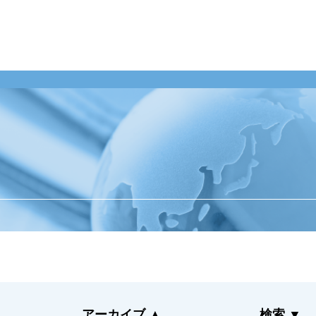
業のお客様
整備工場のお客様
企業情報
ンテナンス受託
整備業務提携
ご挨拶
momoCan
経営理念
ース
モビノワ
企業概要
メールマガジン
事業拠点（事務
メンテナンス
ナルネットの歩
ネット
ESGの取り組み
アーカイブ
▲
検索
▼