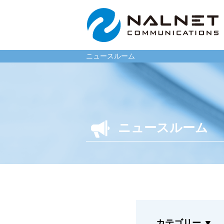
ニュースルーム
リース会社のお客様
一般企
ニュースルーム
自動車メンテナンス受託
自動車メ
(MJS)
(NMS)
自動車リース提携(LMS)
自動車リ
残価保証
車両買取
マイカーリースサポート
福祉車両
車両買取
なるほど
カテゴリー
▼