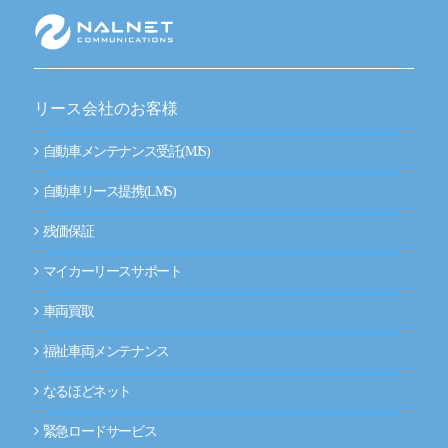
新技術にも迅速に対応
整備工場のお客様
整備業務提携
リース会社のお客様
momoCan
自動車メンテナンス受託(MJS)
自動車リース提携(LMS)
モビノワ
残価保証
メールマガジン
マイカーリースサポート
企業情報
車両買取
ご挨拶
福祉車両メンテナンス
経営理念
なるほどネット
緊急ロードサービス
企業概要