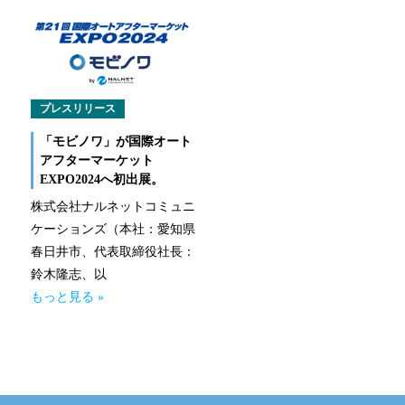
なるほどネット
緊急ロードサービス
一般企業のお客様
プレスリリース
「モビノワ」が国際オート
自動車メンテナンス受託(NMS)
アフターマーケット
EXPO2024へ初出展。
自動車リース
株式会社ナルネットコミュニ
ケーションズ（本社：愛知県
車両買取
春日井市、代表取締役社長：
鈴木隆志、以
福祉車両メンテナンス
もっと見る »
なるほどネット
緊急ロードサービス