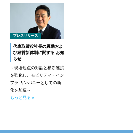
なるほどネット
緊急ロードサービス
一般企業のお客様
プレスリリース
代表取締役社長の異動およ
自動車メンテナンス受託(NMS)
び経営新体制に関する お知
らせ
自動車リース
～現場起点の対話と横断連携
を強化し、モビリティ・イン
車両買取
フラ カンパニーとしての新
化を加速～
福祉車両メンテナンス
もっと見る »
なるほどネット
緊急ロードサービス