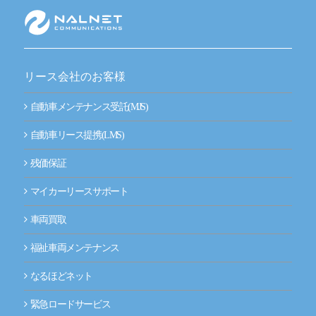
新技術にも迅速に対応
整備工場のお客様
整備業務提携
リース会社のお客様
momoCan
自動車メンテナンス受託(MJS)
自動車リース提携(LMS)
モビノワ
残価保証
メールマガジン
マイカーリースサポート
企業情報
車両買取
ご挨拶
福祉車両メンテナンス
経営理念
なるほどネット
緊急ロードサービス
企業概要