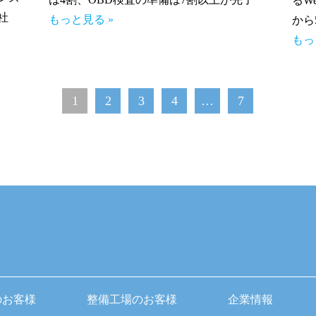
るW
社
もっと見る »
から
もっ
1
2
3
4
…
7
のお客様
整備工場のお客様
企業情報