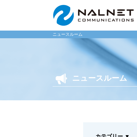
ニュースルーム
リース会社のお客様
一般企
ニュースルーム
自動車メンテナンス受託
自動車メ
(MJS)
(NMS)
自動車リース提携(LMS)
自動車リ
残価保証
車両買取
マイカーリースサポート
福祉車両
車両買取
なるほど
カテゴリー
▼