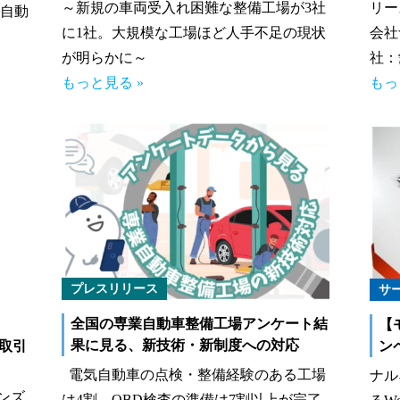
～新規の車両受入れ困難な整備工場が3社
リー
 自動
に1社。大規模な工場ほど人手不足の現状
会社
が明らかに～
社：
もっと見る »
もっ
プレスリリース
サ
全国の専業自動車整備工場アンケート結
【
果に見る、新技術・新制度への対応
本取引
ン
電気自動車の点検・整備経験のある工場
ナル
ンズ
は4割、OBD検査の準備は7割以上が完了