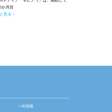
ebメディア「モビノワ」は、開始して
5か月目
と見る »
IR情報