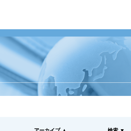
業のお客様
整備工場のお客様
企業情報
ンテナンス受託
整備業務提携
ご挨拶
momoCan
経営理念
ース
モビノワ
企業概要
メールマガジン
事業拠点（事務
メンテナンス
ナルネットの歩
ネット
ESGの取り組み
アーカイブ
▲
検索
▼