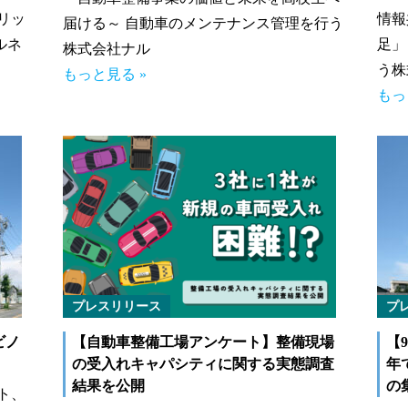
リッ
情報
届ける～ 自動車のメンテナンス管理を行う
ルネ
足」
株式会社ナル
う株
もっと見る »
もっ
プレスリリース
プ
ビノ
【自動車整備工場アンケート】整備現場
【
の受入れキャパシティに関する実態調査
年
結果を公開
の
ト、