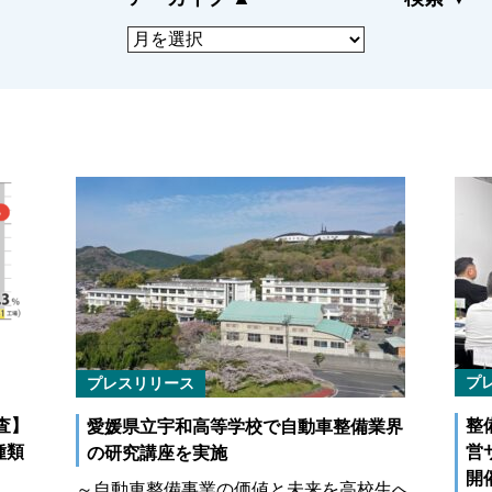
ドサービス
にも迅速に対応
CLOSE
プ
プレスリリース
査】
整
愛媛県立宇和高等学校で自動車整備業界
種類
営
の研究講座を実施
開
～自動車整備事業の価値と未来を高校生へ