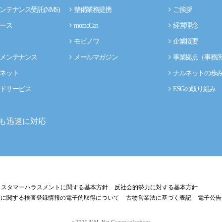
ンテナンス受託(NMS)
整備業務提携
ご挨拶
ース
momoCan
経営理念
モビノワ
企業概要
メンテナンス
メールマガジン
事業拠点（事務
ネット
ナルネットの歩
ドサービス
ESGの取り組み
も迅速に対応
カスタマーハラスメントに関する基本方針
反社会的勢力に対する基本方針
両に関する検査登録情報の電子的取得について
古物営業法に基づく表記
電子公告