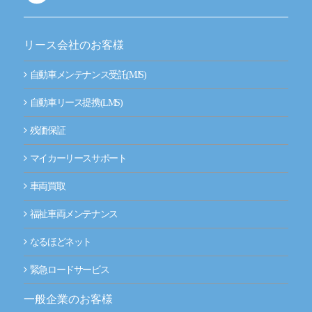
事業拠点（事務所一覧）
リース会社のお客様
ナルネットの歩み
自動車メンテナンス受託(MJS)
ESGの取り組み
自動車リース提携(LMS)
IR情報
残価保証
マイカーリースサポート
採用情報
車両買取
ニュースルーム
福祉車両メンテナンス
お問い合わせ
なるほどネット
緊急ロードサービス
CLOSE
一般企業のお客様