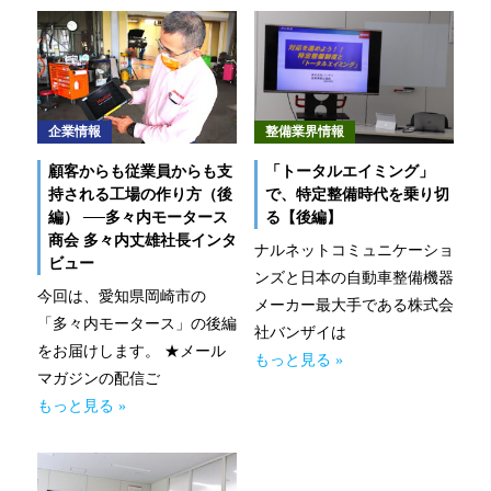
なるほどネット
緊急ロードサービス
一般企業のお客様
企業情報
整備業界情報
顧客からも従業員からも支
「トータルエイミング」
自動車メンテナンス受託(NMS)
持される工場の作り方（後
で、特定整備時代を乗り切
編） ──多々内モータース
る【後編】
自動車リース
商会 多々内丈雄社長インタ
ナルネットコミュニケーショ
ビュー
ンズと日本の自動車整備機器
車両買取
今回は、愛知県岡崎市の
メーカー最大手である株式会
「多々内モータース」の後編
社バンザイは
福祉車両メンテナンス
をお届けします。 ★メール
もっと見る »
マガジンの配信ご
なるほどネット
もっと見る »
緊急ロードサービス