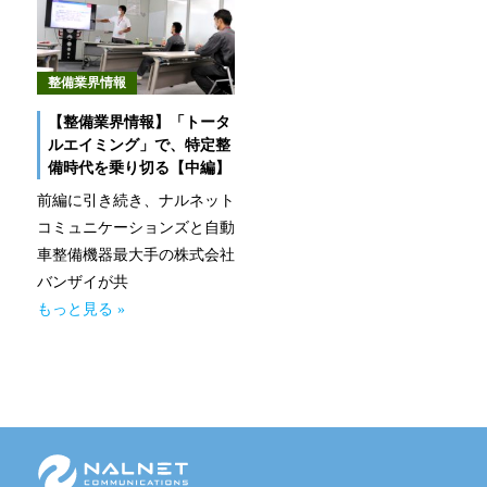
新技術にも迅速に対応
整備工場のお客様
整備業界情報
整備業務提携
【整備業界情報】「トータ
ルエイミング」で、特定整
momoCan
備時代を乗り切る【中編】
前編に引き続き、ナルネット
モビノワ
コミュニケーションズと自動
車整備機器最大手の株式会社
メールマガジン
バンザイが共
もっと見る »
企業情報
ご挨拶
経営理念
企業概要