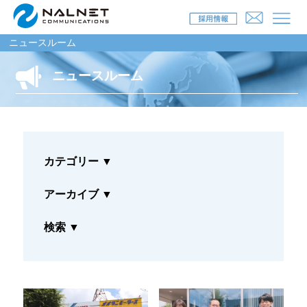
ニュースルーム
ニュースルーム
リース会社のお客様
自動車メンテナンス受託(MJS)
カテゴリー
▼
自動車リース提携(LMS)
残価保証
アーカイブ
▼
マイカーリースサポート
検索
▼
車両買取
福祉車両メンテナンス