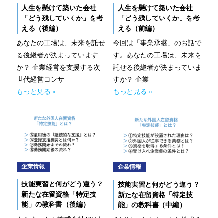
人生を懸けて築いた会社
人生を懸けて築いた会社
事業拠点（事務所一覧）
「どう残していくか」を考
「どう残していくか」を考
える（後編）
える（前編）
ナルネットの歩み
あなたの工場は、未来を託せ
今回は「事業承継」のお話で
る後継者が決まっています
す。あなたの工場は、未来を
ESGの取り組み
か？ 企業経営を支援する次
託せる後継者が決まっていま
世代経営コンサ
すか？ 企業
IR情報
もっと見る »
もっと見る »
採用情報
ニュースルーム
お問い合わせ
企業情報
企業情報
技能実習と何がどう違う？
技能実習と何がどう違う？
新たな在留資格「特定技
新たな在留資格「特定技
CLOSE
能」の教科書（後編）
能」の教科書（中編）