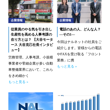
なるほどネット
緊急ロードサービス
企業情報
企業情報
一般企業のお客様
従業員のやる気を引き出し
電話のあの人、どんな人？
生産性を高める人事考課の
—その1—
在り方とは？ 【大谷モータ
自動車メンテナンス受託(NMS)
今回はナルネットの社員をご
ース 大谷克己社長インタビ
紹介します。皆様からの電話
ュー】
自動車リース
やFAXを受け取る「フロント
労務管理。人事考課。小規模
業務」に携
事業者や零細企業が多い自動
車両買取
もっと見る »
車整備業界において、これら
福祉車両メンテナンス
をきめ細かく
もっと見る »
なるほどネット
緊急ロードサービス