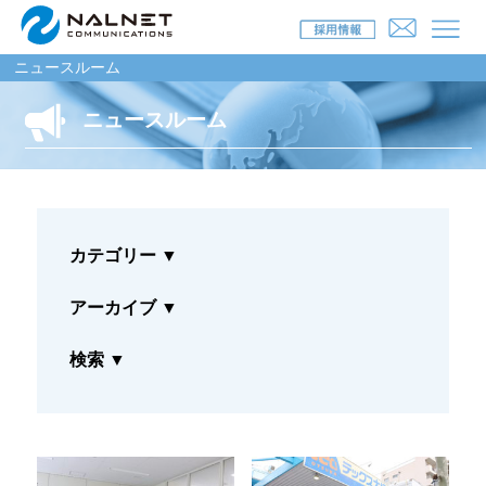
ニュースルーム
ニュースルーム
リース会社のお客様
自動車メンテナンス受託(MJS)
カテゴリー
▼
自動車リース提携(LMS)
残価保証
アーカイブ
▼
マイカーリースサポート
検索
▼
車両買取
福祉車両メンテナンス