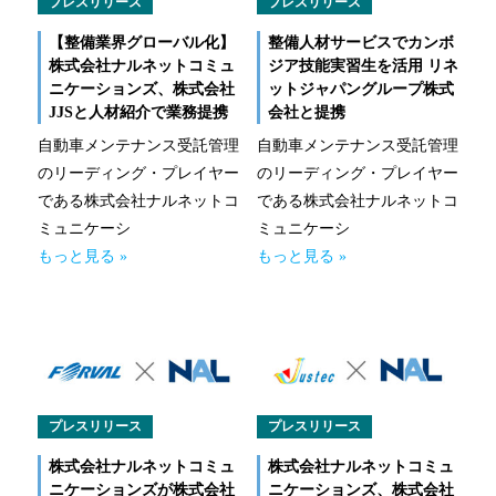
プレスリリース
プレスリリース
事業拠点（事務所一覧）
【整備業界グローバル化】
整備人材サービスでカンボ
株式会社ナルネットコミュ
ジア技能実習生を活用 リネ
ニケーションズ、株式会社
ットジャパングループ株式
ナルネットの歩み
JJSと人材紹介で業務提携
会社と提携
ESGの取り組み
自動車メンテナンス受託管理
自動車メンテナンス受託管理
のリーディング・プレイヤー
のリーディング・プレイヤー
である株式会社ナルネットコ
である株式会社ナルネットコ
IR情報
ミュニケーシ
ミュニケーシ
もっと見る »
もっと見る »
採用情報
ニュースルーム
お問い合わせ
プレスリリース
プレスリリース
CLOSE
株式会社ナルネットコミュ
株式会社ナルネットコミュ
ニケーションズが株式会社
ニケーションズ、株式会社