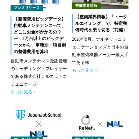
新技術にも迅速に対応
整備業界情報
プレスリリース
【整備業界情報】「トータ
整備工場のお客様
【整備費用ビッグデータ】
ルエイミング」で、特定整
自動車メンテナンスって、
備時代を乗り切る（前編）
どこにお金がかかるの？
整備業務提携
ー 5万台以上のビッグデ
2020年9月、ナルネットコミ
ータから、車種別・項目別
momoCan
ュニケーションズと日本の自
の整備費用を算出
動車整備機器メーカー最大手
自動車メンテナンス受託管理
モビノワ
である株
のリーディング・プレイヤー
もっと見る »
メールマガジン
である株式会社ナルネットコ
ミュニケーシ
企業情報
もっと見る »
ご挨拶
経営理念
企業概要