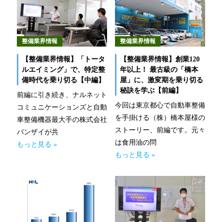
なるほどネット
緊急ロードサービス
整備業界情報
整備業界情報
一般企業のお客様
【整備業界情報】「トータ
【整備業界情報】創業120
ルエイミング」で、特定整
年以上！ 最古級の「橋本
備時代を乗り切る【中編】
屋」に、激変期を乗り切る
自動車メンテナンス受託(NMS)
秘訣を学ぶ【前編】
前編に引き続き、ナルネット
今回は東京都心で自動車整備
自動車リース
コミュニケーションズと自動
を手掛ける（株）橋本屋様の
車整備機器最大手の株式会社
車両買取
ストーリー、前編です。元々
バンザイが共
は食用油の問
もっと見る »
福祉車両メンテナンス
もっと見る »
なるほどネット
緊急ロードサービス